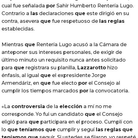
cual fue señalada
por
Sahir Humberto Rentería Lugo.
Contrario a
las
declaraciones
que
este dirigió en su
contra, asevera
que
fue respetuoso de
las
reglas
establecidas.
Mientras
que
Rentería Lugo acusó a la Cámara de
anteponer sus intereses personales, de exigir de
último minuto un requisito nunca antes solicitado
para
que
registrara su planilla,
Lazzarotto
hizo
énfasis, al igual
que
el expresidente Jorge
Armendáriz, en
que
fue electo
por
el Consejo al
cumplir los tiempos marcados
por
la convocatoria.
«La
controversia
de la
elección
a mí no me
corresponde. Yo fui un candidato
que
el Consejo
eligió para
que
participara en el proceso. Cumplí con
lo
que
teníamos
que
cumplir y seguí
las
reglas
que
teníamos
que
seguir. Si ustedes se fijaron, yo respeté