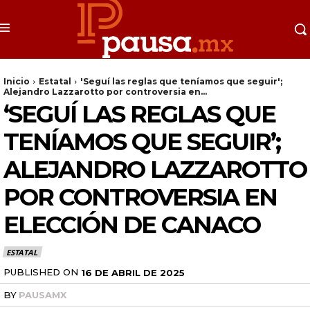
Inicio
Estatal
'Seguí las reglas que teníamos que seguir';
Alejandro Lazzarotto por controversia en...
‘SEGUÍ LAS REGLAS QUE
TENÍAMOS QUE SEGUIR’;
ALEJANDRO LAZZAROTTO
POR CONTROVERSIA EN
ELECCIÓN DE CANACO
ESTATAL
PUBLISHED ON
16 DE ABRIL DE 2025
BY
PAUSAMX