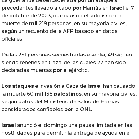
La guerra fue desencadenada
por
un ataque sin
precedentes llevado a cabo
por
Hamás en
Israel
el 7
de octubre de 2023, que causó del lado israelí la
muerte de
mil
219 personas, en su mayoría civiles,
según un recuento de la AFP basado en datos
oficiales.
De las 251 personas secuestradas ese día, 49 siguen
siendo rehenes en Gaza, de las cuales 27 han sido
declaradas muertas
por
el ejército.
Los
ataques
e invasión a Gaza de
Israel
han causado
la muerte 60
mil
138
palestinos
, en su mayoría civiles,
según datos del Ministerio de Salud de Hamás
considerados confiables
por
la ONU.
Israel
anunció el domingo una pausa limitada en las
hostilidades para permitir la entrega de ayuda en el