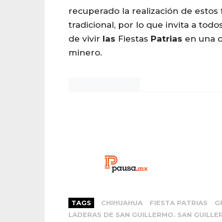
recuperado la realización de estos
tradicional, por lo que invita a todo
de vivir
las
Fiestas
Patrias
en una 
minero.
Noticias Chihuahua
TAGS
CHIHUAHUA
FIESTA PATRIAS
G
LADERAS DE SAN GUILLERMO. SAN GUILL