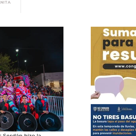
ANITA
s Serdán hizo la