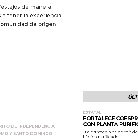
 festejos de manera
s a tener la experiencia
comunidad de origen
ÚLT
ESTATAL
FORTALECE COESPR
CON PLANTA PURIF
RITO DE INDEPENDENCIA
La estrategia ha permitido distribuir más de 19 mil litros de recurso
ERMO Y SANTO DOMINGO
hídrico purificado...