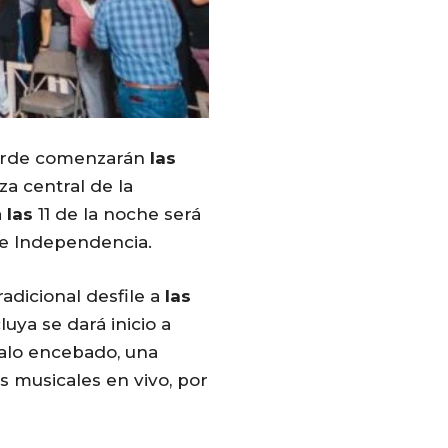
tarde comenzarán
las
za central de la
a
las
11 de la noche será
de Independencia.
radicional desfile a
las
uya se dará inicio a
alo encebado, una
 musicales en vivo, por