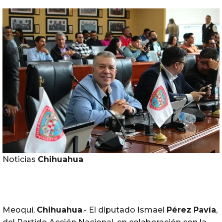
Noticias
Chihuahua
Meoqui,
Chihuahua
.- El diputado Ismael
Pérez
Pavía
,