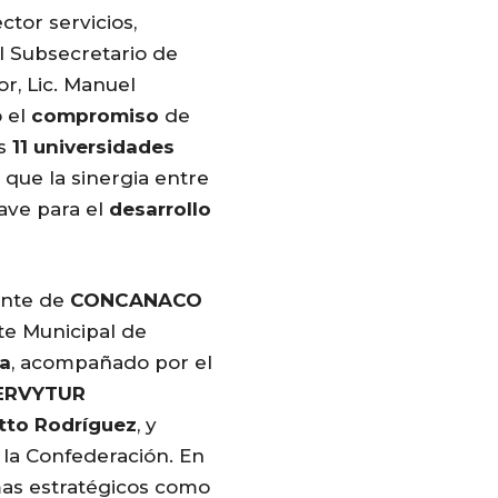
tor servicios,
el Subsecretario de
r, Lic. Manuel
ó el
compromiso
de
as
11 universidades
 que la sinergia entre
ave para el
desarrollo
dente de
CONCANACO
te Municipal de
a
, acompañado por el
ERVYTUR
otto Rodríguez
, y
la Confederación. En
as estratégicos como