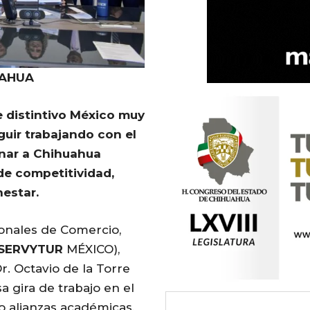
UAHUA
 distintivo México muy
guir trabajando
con
el
nar a
Chihuahua
de competitividad,
nestar.
onales de Comercio,
SERVYTUR
MÉXICO),
r. Octavio de la Torre
a gira de trabajo en el
o alianzas académicas,