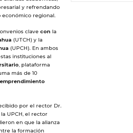
presarial y refrendando
o económico regional.
 convenios clave
con
la
ahua
(UTCH) y la
hua
(UPCH). En ambos
stas instituciones al
sitario
, plataforma
uma más de 10
emprendimiento
ecibido por el rector Dr.
 la UPCH, el rector
ieron en que la alianza
ntre la formación