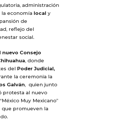
gulatoria, administración
e la economía
local
y
xpansión de
ad, reflejo del
enestar social.
l nuevo Consejo
Chihuahua
, donde
tes del
Poder Judicial,
rante la ceremonia la
os Galván
, quien junto
ó protesta al nuevo
o “México Muy Mexicano”
es que promueven la
ado.